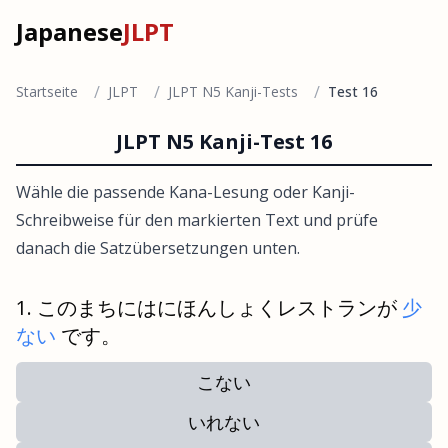
Japanese
JLPT
/
/
/
Startseite
JLPT
JLPT N5 Kanji-Tests
Test 16
JLPT N5 Kanji-Test 16
Wähle die passende Kana-Lesung oder Kanji-
Schreibweise für den markierten Text und prüfe
danach die Satzübersetzungen unten.
このまちにはにほんしょくレストランが
少
ない
です。
こない
いれない