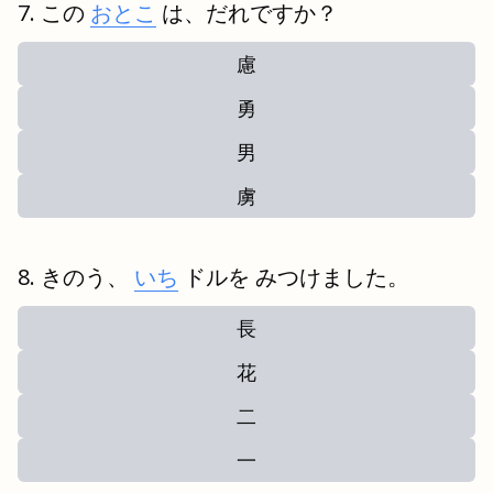
この
おとこ
は、だれですか？
慮
勇
男
虜
きのう、
いち
ドルを みつけました。
長
花
二
一