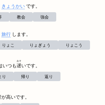
は
きょうかい
です。
界
教会
強会
と
旅行
します。
りょこ
りょぎょう
りょこう
おそ
はいつも
遅
いです。
まり
帰り
返り
せ
背
が高いです。