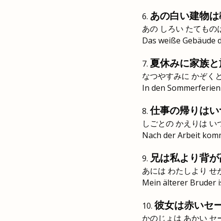
あの白い建物は
あの しろい たてもの
Das weiße Gebäude dor
夏休みに家族と
なつやすみに かぞく
In den Sommerferien r
仕事の帰りはい
しごとの かえりは い
Nach der Arbeit kom
兄は私より背が
あには わたしより せ
Mein älterer Bruder is
彼女は赤いセ
かのじょは あかい セ