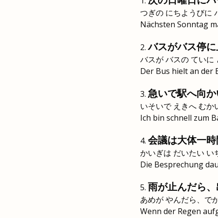
つぎの にちようびに 
Nächsten Sonntag ma
バスがバス停に
バスが バスの ていに
Der Bus hielt an der 
急いで駅へ向か
いそいで えきへ むか
Ich bin schnell zum 
会議は大体一時
かいぎは だいたい い
Die Besprechung dau
雨が止んだら、
あめが やんだら、で
Wenn der Regen aufge