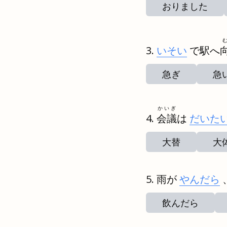
おりました
いそい
で駅へ
急ぎ
急
かいぎ
会議
は
だいた
大替
大
雨が
やんだら
飲んだら