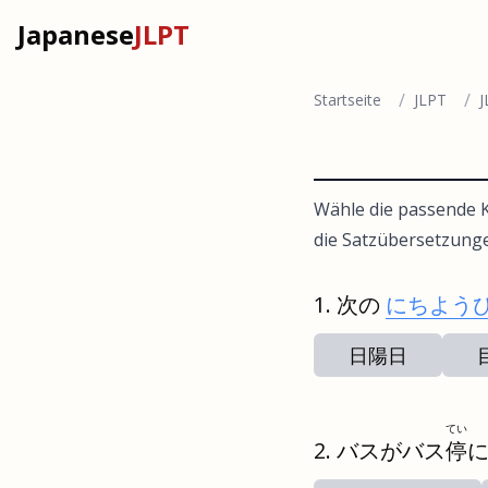
Japanese
JLPT
/
/
Startseite
JLPT
J
Wähle die passende K
die Satzübersetzung
次の
にちよう
日陽日
てい
バスがバス
停