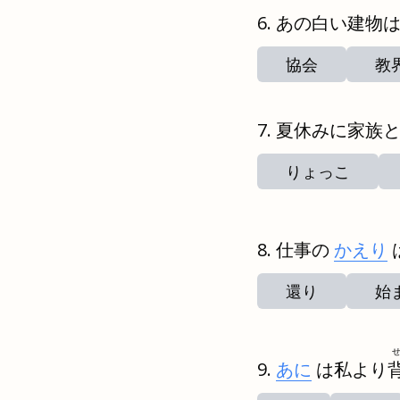
あの白い建物
協会
教
夏休みに家族
りょっこ
仕事の
かえり
還り
始
あに
は私より