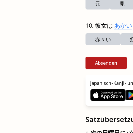
元
見
彼女は
あかい
赤々い
Absenden
Japanisch-Kanji- u
Satzüberset
次の日曜日にパ