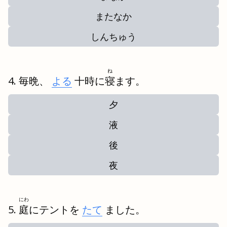
またなか
しんちゅう
ね
毎晩、
よる
十時に
寝
ます。
夕
液
後
夜
にわ
庭
にテントを
たて
ました。