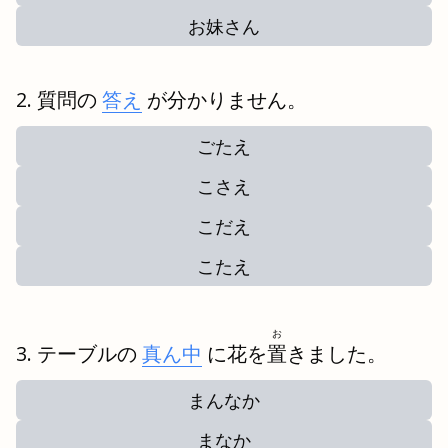
お妹さん
質問の
答え
が分かりません。
ごたえ
こさえ
こだえ
こたえ
お
テーブルの
真ん中
に花を
置
きました。
まんなか
まなか