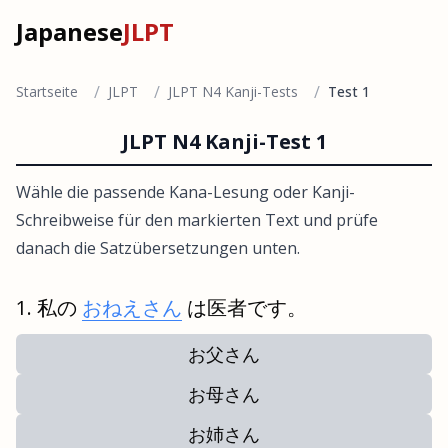
Japanese
JLPT
/
/
/
Startseite
JLPT
JLPT N4 Kanji-Tests
Test 1
JLPT N4 Kanji-Test 1
Wähle die passende Kana-Lesung oder Kanji-
Schreibweise für den markierten Text und prüfe
danach die Satzübersetzungen unten.
私の
おねえさん
は医者です。
お父さん
お母さん
お姉さん