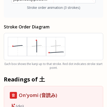
Stroke order animation
(3 strokes)
Stroke Order Diagram
Each box shows the kanji up to that stroke. Red dot indicates stroke start
point.
Readings of
土
On'yomi (音読み)
音
ド
(
do
)