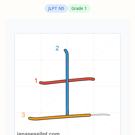
JLPT
N5
Grade
1