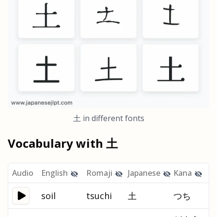
土
in different fonts
Vocabulary with
土
Audio
English
Romaji
Japanese
Kana
soil
tsuchi
土
つち