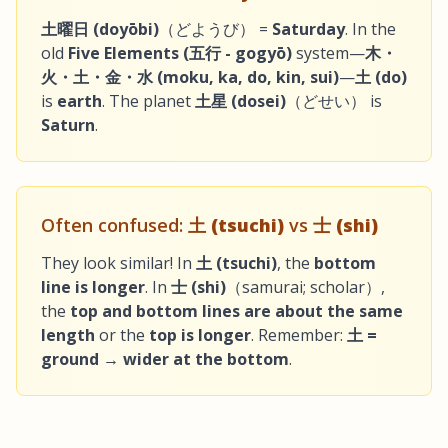
土曜日 (doyōbi)
（どようび） =
Saturday
. In the
old
Five Elements (五行 - gogyō)
system—
木・
火・土・金・水 (moku, ka, do, kin, sui)
—
土 (do)
is
earth
. The planet
土星 (dosei)
（どせい） is
Saturn
.
Often confused:
土 (tsuchi)
vs
士 (shi)
They look similar! In
土 (tsuchi)
, the
bottom
line is longer
. In
士 (shi)
（samurai; scholar）,
the
top and bottom lines are about the same
length
or the
top is longer
. Remember:
土 =
ground → wider at the bottom
.