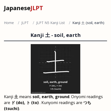
Japanese
JLPT
/
/
/
Home
JLPT
JLPT N5 Kanji List
Kanji 土 (soil, earth)
Kanji
土
-
soil, earth
Kanji
土
means
soil, earth, ground
. Onyomi readings
are
ド (do), ト (to)
. Kunyomi readings are
つち
(tsuchi)
.