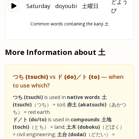
どよう
Saturday
doyoubi
土曜日
び
Common words containing the kanji 土
More Information about
土
つち (tsuchi)
vs
ド (do)／ト (to)
— when
to use which?
つち (tsuchi)
is used in
native words
:
土
(tsuchi)
（つち） = soil;
赤土 (akatsuchi)
（あかつ
ち） = red earth.
ド／ト (do/to)
is used in
compounds
:
土地
(tochi)
（とち） = land;
土木 (doboku)
（どぼく）
= civil engineering;
土台 (dodai)
（どだい） =