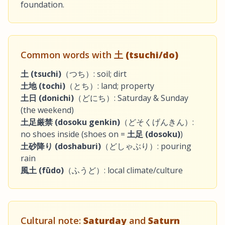
foundation.
Common words with
土 (tsuchi/do)
土 (tsuchi)
（つち）: soil; dirt
土地 (tochi)
（とち）: land; property
土日 (donichi)
（どにち）: Saturday & Sunday
(the weekend)
土足厳禁 (dosoku genkin)
（どそくげんきん）:
no shoes inside (shoes on =
土足 (dosoku)
)
土砂降り (doshaburi)
（どしゃぶり）: pouring
rain
風土 (fūdo)
（ふうど）: local climate/culture
Cultural note:
Saturday
and
Saturn